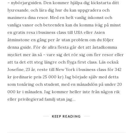
– nybörjarguiden. Den kommer hjälpa dig kickstarta ditt
lyxresande, och lära dig hur du kan uppgradera och
maximera dina resor. Med en helt vanlig inkomst och
vanliga vanor och beteenden kan du komma iväg på minst
en gratis resa i business class till USA eller Asien
åtminstone en gång per år utan problem om du följer
denna guide. För de allra flesta går det att åstadkomma
mycket mer än så – vare sig det rör sig om fler resor eller
att ta det ett steg längre och flyga first class. Läs också:
Josefine, 23 år, reste till New York i business class för 342
kr (ordinarie pris 25 000 kr) Jag började själv med detta
som tonåring och student, med en månadslön på under 20
000 kr i månaden. Jag kommer heller inte från någon rik
eller privilegierad familj utan jag…
KEEP READING