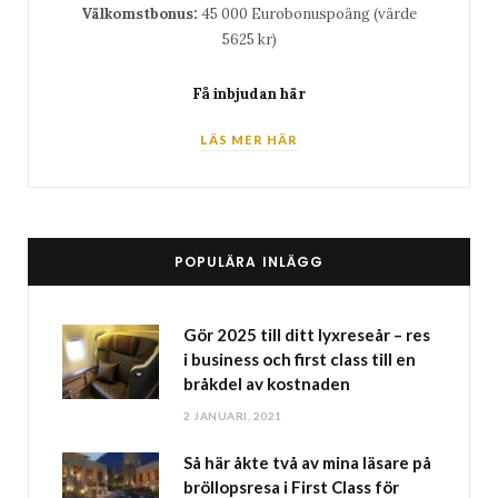
Välkomstbonus:
45 000 Eurobonuspoäng (värde
5625 kr)
Få inbjudan här
LÄS MER HÄR
POPULÄRA INLÄGG
Gör 2025 till ditt lyxreseår – res
i business och first class till en
bråkdel av kostnaden
2 JANUARI, 2021
Så här åkte två av mina läsare på
bröllopsresa i First Class för