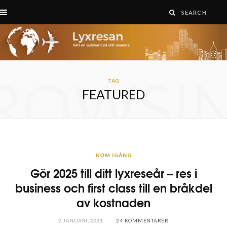
ROWSI
TAG
FEATURED
KOM IGÅNG
Gör 2025 till ditt lyxreseår – res i
business och first class till en bråkdel
av kostnaden
2 JANUARI, 2021
24 KOMMENTARER