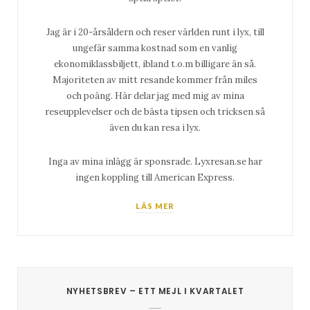
Jag är i 20-årsåldern och reser världen runt i lyx, till
ungefär samma kostnad som en vanlig
ekonomiklassbiljett, ibland t.o.m billigare än så.
Majoriteten av mitt resande kommer från miles
och poäng. Här delar jag med mig av mina
reseupplevelser och de bästa tipsen och tricksen så
även du kan resa i lyx.
Inga av mina inlägg är sponsrade. Lyxresan.se har
ingen koppling till American Express.
LÄS MER
NYHETSBREV – ETT MEJL I KVARTALET