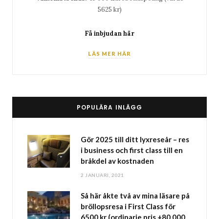
5625 kr)
Få inbjudan här
LÄS MER HÄR
POPULÄRA INLÄGG
Gör 2025 till ditt lyxreseår – res
i business och first class till en
bråkdel av kostnaden
2 JANUARI, 2021
Så här åkte två av mina läsare på
bröllopsresa i First Class för
6500 kr (ordinarie pris +80 000