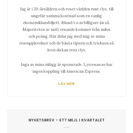
Jag är i 20-årsåldern och reser världen runt i lyx, till
ungefär samma kostnad som en vanlig
ekonomiklassbiljett, ibland t.o.m billigare än så.
Majoriteten av mitt resande kommer från miles
och poäng. Här delar jag med mig av mina
reseupplevelser och de bästa tipsen och tricksen så
även du kan resa i lyx.
Inga av mina inlägg är sponsrade. Lyxresan.se har
ingen koppling till American Express.
LÄS MER
NYHETSBREV – ETT MEJL I KVARTALET