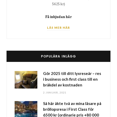
5625 kr)
Få inbjudan här
LÄS MER HÄR
POPULÄRA INLÄGG
Gör 2025 till ditt lyxreseår – res
i business och first class till en
bråkdel av kostnaden
2 JANUARI, 2021
Så här åkte två av mina läsare på
bröllopsresa i First Class för
6500 kr (ordinarie pris +80 000