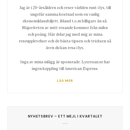
Jag är i 20-årsåldern och reser världen runt i lyx, till
ungefär samma kostnad som en vanlig
ekonomiklassbiljett, ibland t.o.m billigare än så.
Majoriteten av mitt resande kommer från miles
och poäng. Här delar jag med mig av mina
reseupplevelser och de bästa tipsen och tricksen så
även du kan resa i lyx.
Inga av mina inlägg är sponsrade. Lyxresan.se har
ingen koppling till American Express.
LÄS MER
NYHETSBREV – ETT MEJL I KVARTALET